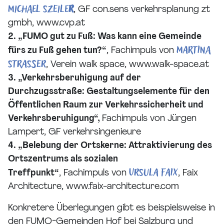
Michael Szeile
r
, GF con.sens verkehrsplanung zt
gmbh, www.cvp.at
2. „FUMO gut zu Fuß: Was kann eine Gemeinde
MARTINA
fürs zu Fuß gehen tun?“
, Fachimpuls von
STRASSER
, Verein walk space, www.walk-space.at
3. „Verkehrsberuhigung auf der
Durchzugsstraße: Gestaltungselemente für den
Öffentlichen Raum zur Verkehrssicherheit und
Verkehrsberuhigung“,
Fachimpuls von Jürgen
Lampert, GF verkehrsingenieure
4. „Belebung der Ortskerne: Attraktivierung des
Ortszentrums als sozialen
URSULA FAIX
Treffpunkt“
, Fachimpuls von
, Faix
Architecture, www.faix-architecture.com
Konkretere Überlegungen gibt es beispielsweise in
den FUMO-Gemeinden Hof bei Salzburg und