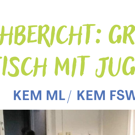
HBERICHT: G
ISCH MIT JU
KEM ML
KEM FS