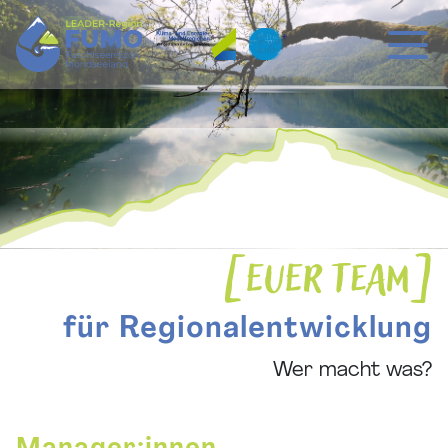
Hauptnavigation
Zum Inhalt
EUER TEAM
für Regionalentwicklung
Wer macht was?