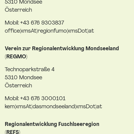
5310 Mondsee
Österreich
Mobil: +43 676 9303837
office(xmsAt)regionfumo(xmsDot)at
Verein zur Regionalentwicklung Mondseeland
(REGMO)
Technoparkstraße 4
5310 Mondsee
Österreich
Mobil: +43 676 3000101
kem(xmsAt)dasmondseeland(xmsDot)at
Regionalentwicklung Fuschlseeregion
(REFS)