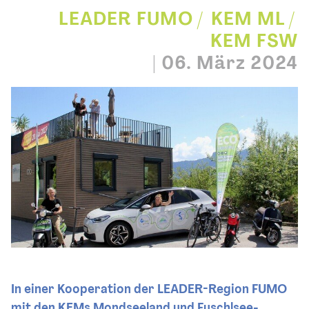
LEADER FUMO
KEM ML
KEM FSW
|
06. März 2024
In einer Kooperation der LEADER-Region FUMO
mit den KEMs Mondseeland und Fuschlsee-