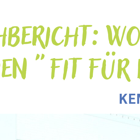
HBERICHT: W
EN "FIT FÜR D
KE