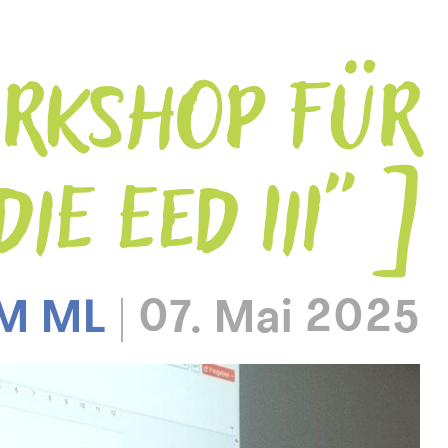
ORKSHOP FÜR
IE EED III"
M ML
|
07. Mai 2025