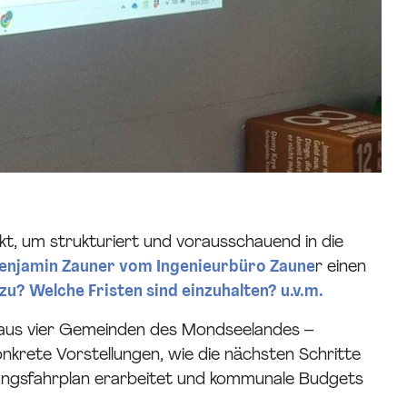
nkt, um strukturiert und vorausschauend in die
Benjamin Zauner vom Ingenieurbüro Zaune
r einen
? Welche Fristen sind einzuhalten? u.v.m.
n aus vier Gemeinden des Mondseelandes –
nkrete Vorstellungen, wie die nächsten Schritte
etzungsfahrplan erarbeitet und kommunale Budgets