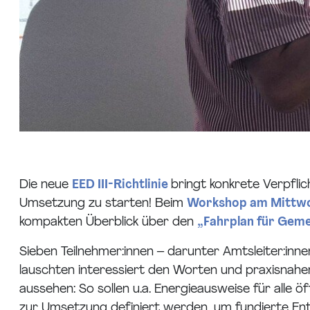
Die neue
EED III-Richtlinie
bringt konkrete Verpflic
Umsetzung zu starten! Beim
Workshop am Mittwoc
kompakten Überblick über den
„Fahrplan für Geme
Sieben Teilnehmer:innen – darunter Amtsleiter:i
lauschten interessiert den Worten und praxisnahe
aussehen: So sollen u.a. Energieausweise für alle
zur Umsetzung definiert werden, um fundierte Ent