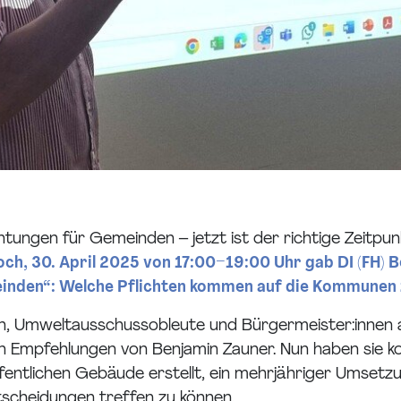
htungen für Gemeinden – jetzt ist der richtige Zeitpu
h, 30. April 2025 von 17:00–19:00 Uhr gab DI (FH) 
inden“: Welche Pflichten kommen auf die Kommunen zu
nnen, Umweltausschussobleute und Bürgermeister:inne
n Empfehlungen von Benjamin Zauner. Nun haben sie ko
 öffentlichen Gebäude erstellt, ein mehrjähriger Ums
scheidungen treffen zu können.