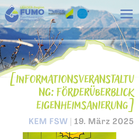
Hauptnavigation
Zum Inhalt
INFORMATIONSVERANSTALTU
NG: FÖRDERÜBERBLICK
EIGENHEIMSANIERUNG
KEM FSW
|
19. März 2025