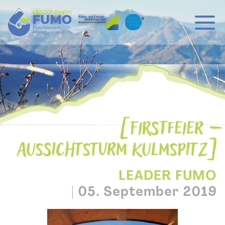
Hauptnavigation
Zum Inhalt
FIRSTFEIER –
AUSSICHTSTURM KULMSPITZ
LEADER FUMO
|
05. September 2019