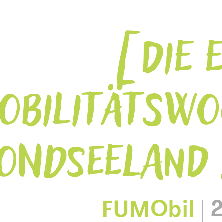
DIE 
OBILITÄTSWO
ONDSEELAND 
FUMObil
|