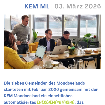
KEM ML
|
03. März 2026
Die sieben Gemeinden des Mondseelands
starteten mit Februar 2026 gemeinsam mit der
KEM Mondseeland ein einheitliches,
Energiemonitoring
automatisiertes
, das