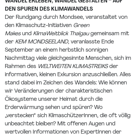
WANDEL ERLEBEN, WANDEL GESTALTEN – AUF
DEN SPUREN DES KLIMAWANDELS
Der Rundgang durch Mondsee, veranstaltet von
den Klimaschutz-Initiativen
Green
Makes
und
KlimaWeitblick
Thalgau
gemeinsam mit
der
KEM MONDSEELAND
, veranlasste Ende
September an einem herbstlich sonnigen
Nachmittag viele gleichgesinnte Menschen, sich im
Rahmen des
WELTWEITEN KLIMASTREIKS
der
informativen, kleinen Exkursion anzuschließen. Alles
stand dabei im Zeichen des Wandels: Wie können
wir Veränderungen der charakteristischen
Ökosysteme unserer Heimat durch die
Erderwärmung sehen und spüren? Wo
„verstecken“ sich KlimaschützerInnen, die oft völlig
unbeachtet bleiben? Mit offenen Augen und
wertvollen Informationen von ExpertInnen der