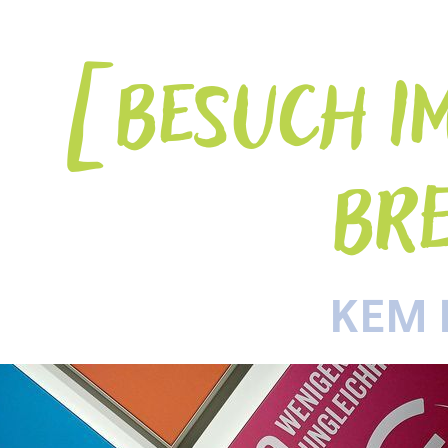
BESUCH I
BR
KEM