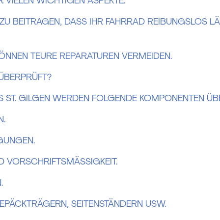
R VIELEN WICHTIGEN ASPEKTE.
U BEITRAGEN, DASS IHR FAHRRAD REIBUNGSLOS LÄU
KÖNNEN TEURE REPARATUREN VERMEIDEN.
ÜBERPRÜFT?
 ST. GILGEN WERDEN FOLGENDE KOMPONENTEN ÜB
N.
IGUNGEN.
ND VORSCHRIFTSMÄSSIGKEIT.
.
GEPÄCKTRÄGERN, SEITENSTÄNDERN USW.