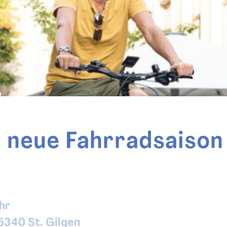
e neue Fahrradsaison
hr
 5340 St. Gilgen