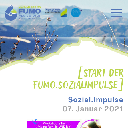
Hauptnavigation
Zum Inhalt
START DER
FUMO.SOZIALIMPULSE
Sozial.Impulse
|
07. Januar 2021