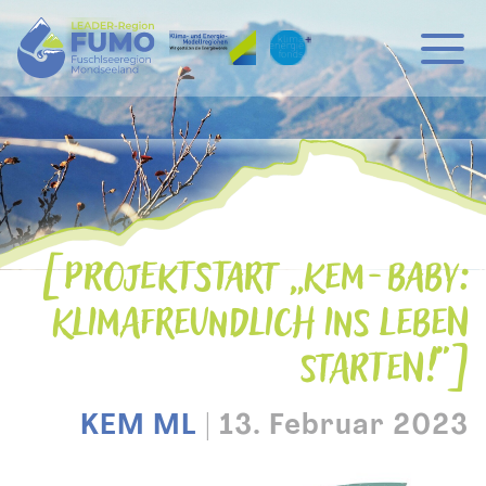
Hauptnavigation
Zum Inhalt
PROJEKTSTART „KEM-BABY:
KLIMAFREUNDLICH INS LEBEN
STARTEN!“
KEM ML
|
13. Februar 2023