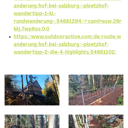
anderung/hof-bei-salzburg/-ploetzhof-
wandertipp-1-kl.-
rundwanderung-/54681294/#caml=asw,26r
kkj,7wp6os,0,0
https://www.outdooractive.com/de/route/w
anderung/hof-bei-salzburg/-ploetzhof-
wandertipp-2-die-4-highlights/54681102/