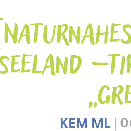
NATURNAHES
EELAND – TI
„GR
KEM ML
|
0