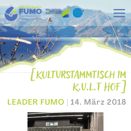
Hauptnavigation
Zum Inhalt
KULTURSTAMMTISCH IM
K.U.L.T HOF
LEADER FUMO
|
14. März 2018