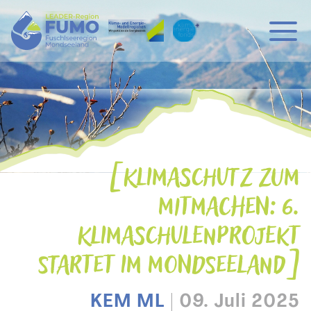
Hauptnavigation
Zum Inhalt
KLIMASCHUTZ ZUM
MITMACHEN: 6.
KLIMASCHULENPROJEKT
STARTET IM MONDSEELAND
KEM ML
|
09. Juli 2025