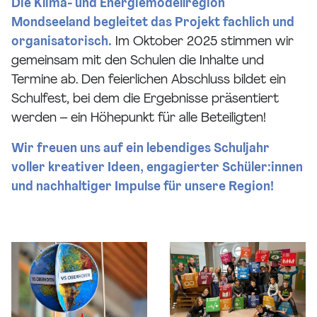
Die Klima- und Energiemodellregion
Mondseeland begleitet das Projekt fachlich und
organisatorisch.
Im Oktober 2025 stimmen wir
gemeinsam mit den Schulen die Inhalte und
Termine ab. Den feierlichen Abschluss bildet ein
Schulfest, bei dem die Ergebnisse präsentiert
werden – ein Höhepunkt für alle Beteiligten!
Wir freuen uns auf ein lebendiges Schuljahr
voller kreativer Ideen, engagierter Schüler:innen
und nachhaltiger Impulse für unsere Region!