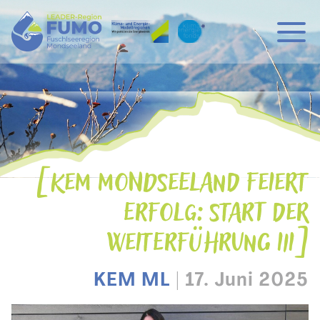
Hauptnavigation
Zum Inhalt
KEM MONDSEELAND FEIERT
ERFOLG: START DER
WEITERFÜHRUNG III
KEM ML
|
17. Juni 2025