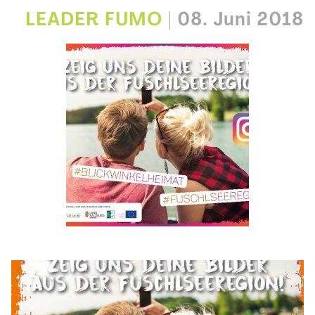
LEADER FUMO
|
08. Juni 2018