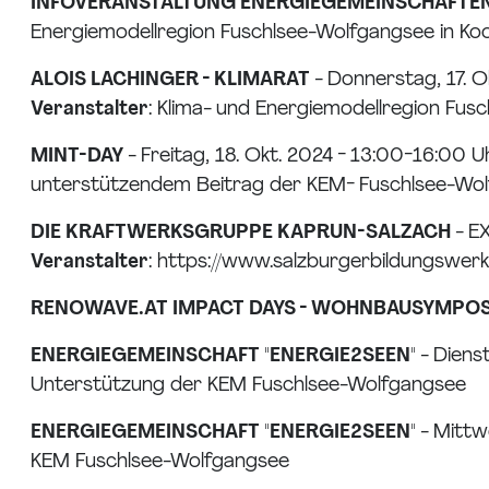
INFOVERANSTALTUNG ENERGIEGEMEINSCHAFTE
Energiemodellregion Fuschlsee-Wolfgangsee in Ko
ALOIS LACHINGER - KLIMARAT
- Donnerstag, 17. O
Veranstalter
: Klima- und Energiemodellregion Fus
MINT-DAY
- Freitag, 18. Okt. 2024 - 13:00-16:00 
unterstützendem Beitrag der KEM- Fuschlsee-Wo
DIE KRAFTWERKSGRUPPE KAPRUN-SALZACH
- E
Veranstalter
: https://www.salzburgerbildungswerk
RENOWAVE.AT IMPACT DAYS - WOHNBAUSYMPO
ENERGIEGEMEINSCHAFT "ENERGIE2SEEN"
- Diens
Unterstützung der KEM Fuschlsee-Wolfgangsee
ENERGIEGEMEINSCHAFT "ENERGIE2SEEN"
- Mittw
KEM Fuschlsee-Wolfgangsee