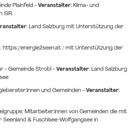
inde Plainfeld -
Veranstalter
: Klima- und
n SIR
ranstalter
: Land Salzburg mit Unterstützung der
r
: https://energie2seen.at / mit Unterstützung der
hr - Gemeinde Strobl -
Veranstalter
: Land Salzburg
gsee
ergieberater:innen und Gemeinden -
Veranstalter
:
ielgruppe: Mitarbeiter:innen von Gemeinden die mit
er Seenland & Fuschlsee-Wolfgangsee in