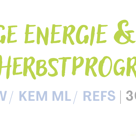
GE ENERGIE &
HERBSTPROG
W
KEM ML
REFS
|
3