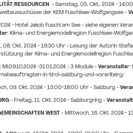
ILITÄT/RESSOURCEN
- Samstag, 05. Okt.. 2024 - 14:0
mweltaussuchüsse der KEM Fuschlsee-Wolfgangsee -
V
2024 - Hotel Jakob Fuschl am See - siehe eigenen Vera
ter
: Klima- und Energiemodellregion Fuschlsee-Wolfg
, 08. Okt. 2024 - 19:30 Uhr - Lesung der Autorin Stef
terstützung der Klima- und Energiemodellregion Fusch
t Mi.09.10.2024 -31.01.2024 / 3 Module -
Veranstalte
r:
imabeauftragten-in-tirol-salzburg-und-vorarlberg/
ch, 09. Okt. 2024 - 13:00-18:00 Uhr - Salzburg -
Vera
BURG
- Freitag, 11. Okt. 2024 - Salzburgring -
Veranstal
GEMEINSCHAFTEN WEST
- Mittwoch, 16. Okt. 2024 - 1