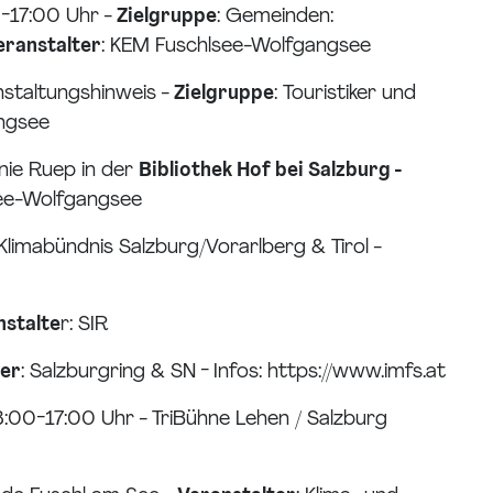
0-17:00 Uhr -
Zielgruppe
: Gemeinden:
eranstalter
: KEM Fuschlsee-Wolfgangsee
nstaltungshinweis -
Zielgruppe
: Touristiker und
angsee
anie Ruep in der
Bibliothek Hof bei Salzburg -
lsee-Wolfgangsee
 Klimabündnis Salzburg/Vorarlberg & Tirol -
nstalte
r: SIR
ter
: Salzburgring & SN - Infos: https://www.imfs.at
3:00-17:00 Uhr - TriBühne Lehen / Salzburg