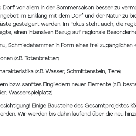
as Dorf vor allem in der Sommersaison besser zu verm
Angebot im Einklang mit dem Dorf und der Natur zu bi
ste gesteigert werden. Im Fokus steht auch, die regio
gte, einen intensiven Bezug auf regionale Besonderhe
kostn», Schmiedehammer in Form eines frei zugängliche
onen (z.B. Totenbretter)
akteristika (z.B. Wasser, Schmittenstein, Tiere)
em bzw. sanftes Eingliedern neuer Elemente (z.B. bes
er, Wasserspielplatz)
Besichtigung! Einige Bausteine des Gesamtprojektes k
t werden. Wir werden bis dahin laufend über die neu h