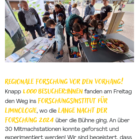
Regionale Forschung vor den Vorhang!
1.000 Besucher:innen
Knapp
fanden am Freitag
Forschungsinstitut für
den Weg ins
Limnologie
Lange Nacht der
, wo die
Forschung 2024
über die Bühne ging. An über
30 Mitmachstationen konnte geforscht und
experimentiert werden! Wir sind begeistert, dass