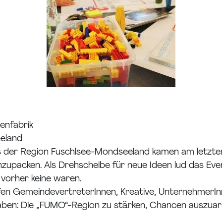
enfabrik
eeland
us der Region Fuschlsee-Mondseeland kamen am letzten
packen. Als Drehscheibe für neue Ideen lud das Eve
vorher keine waren.
fen GemeindevertreterInnen, Kreative, UnternehmerIn
haben: Die „FUMO“-Region zu stärken, Chancen auszuarb