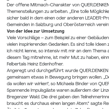
Der offene Mitmach-Charakter von QUER.DENKEN bra
Themenstellungen zu arbeiten. „Eine tolle Möglich
sicher bald in dem einen oder anderen LEADER-Pr
Gemeinden in Salzburg und Oberösterreich verein
Von der Idee zur Umsetzung
Viele Vorschläge – zum Beispiel zu einer Gebäud
vielen inspirierenden Gedanken. Es sind tolle Ide
ich nicht kenne, so intensiv mit mir an dem Thema
diesem Tag mitnehme, ist mehr Mut zu haben, einm
Felbertals Heinz Edenhofner.
Angeregt und durchgeführt wurde QUER.DENKEN dur
gemeinsam etwas in Bewegung bringen wollen. „Den
da wollen wir wirken“, so Michaela Binder von QUE
Spannende Impulsgäste waren außerdem der Linz
Bregenzer Wald. Die drei gaben den TeilnehmerInn
braucht es durchaus einen langen Atem.“ sagte Re