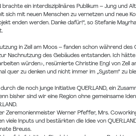
chte ein interdisziplinäres Publikum – Jung und Alt
keit sich mit neuen Menschen zu vernetzen und neue Kon
ojekt enden werden. Danke dafür!“, so Stefanie Mayr
t.
enutzung in Zell am Moos – fanden schon während de
en zur Nachnutzung des Gebäudes entstanden. Ich hätte 
 arbeiten würden», resümierte Christine Engl von Zell 
al quer zu denken und nicht immer im „System“ zu ble
ch die noch junge Initiative QUER.LAND, ein Zusamme
n bisher sind wir eine Region ohne gemeinsame Identi
R.LAND.
er Zeremonienmeister Werner Pfeffer, Mrs. Coworki
en viele Inputs und bestärkten die Idee von QUER.LAND
nate Breuss.