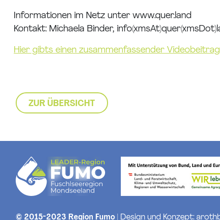
Informationen im Netz unter www.quer.land
Kontakt: Michaela Binder,
info(xmsAt)quer(xmsDot)
Hier gibts einen zusammenfassender Videobeitrag
ZUR ÜBERSICHT
© 2015-2023 Region Fumo
| Design und Konzept:
aroth