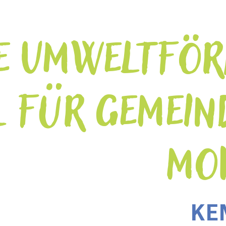
E UMWELTFÖ
L FÜR GEMEIN
MO
KE