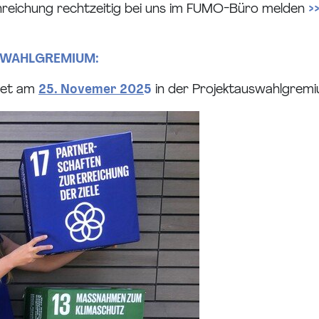
nreichung rechtzeitig bei uns im FUMO-Büro melden
>
USWAHLGREMIUM:
ndet am
25. Novemer 202
5
in der Projektauswahlgremiu