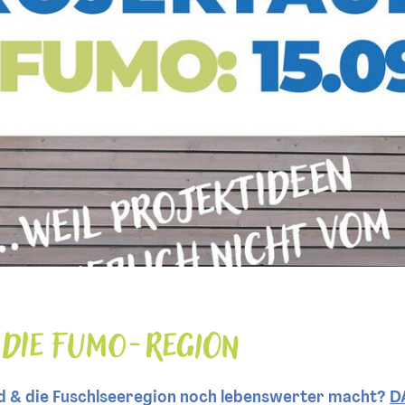
 die FUMO-Region
nd & die Fuschlseeregion noch lebenswerter macht?
D