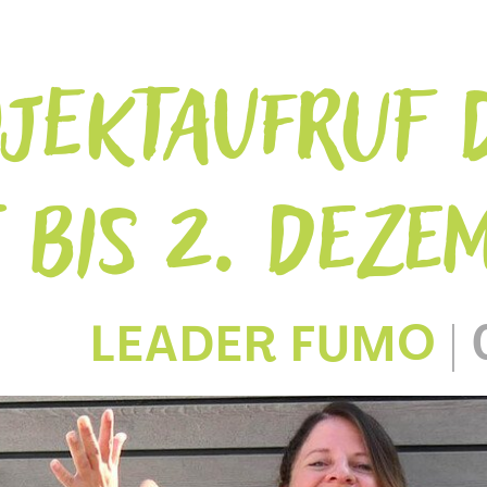
OJEKTAUFRUF 
 BIS 2. DEZE
LEADER FUMO
|