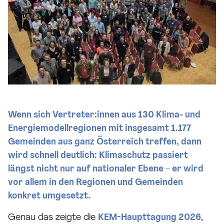
Wenn sich Vertreter:innen aus 130 Klima- und
Energiemodellregionen mit insgesamt 1.177
Gemeinden aus ganz Österreich treffen, dann
wird schnell deutlich: Klimaschutz passiert
längst nicht nur auf nationaler Ebene – er wird
vor allem in den Regionen und Gemeinden
konkret umgesetzt.
Genau das zeigte die
KEM-Haupttagung 2026
,