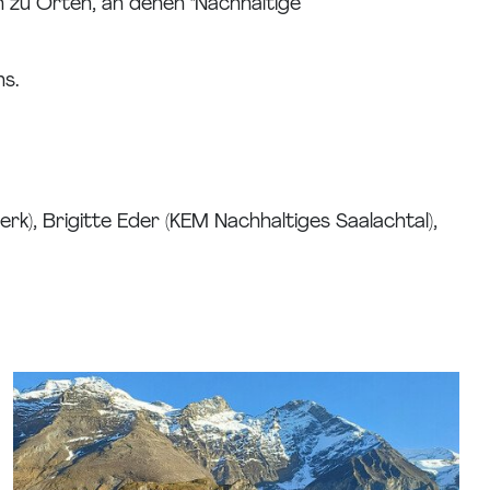
 zu Orten, an denen "Nachhaltige
s.
erk), Brigitte Eder (KEM Nachhaltiges Saalachtal),