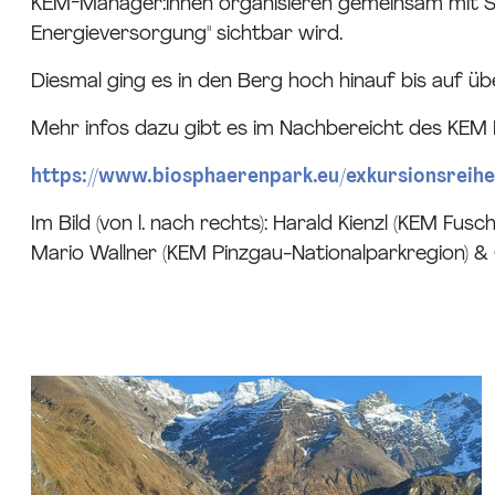
KEM-Manager:innen organisieren gemeinsam mit Sa
Energieversorgung" sichtbar wird.
Diesmal ging es in den Berg hoch hinauf bis auf 
Mehr infos dazu gibt es im Nachbereicht des KEM K
https://www.biosphaerenpark.eu/exkursionsreih
Im Bild (von l. nach rechts): Harald Kienzl (KEM Fus
Mario Wallner (KEM Pinzgau-Nationalparkregion) 