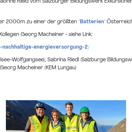
brine Rield vom Salzburger Bildungswerk Exkursionen
über 2000m zu einer der größten
"Batterien"
Österreich
ollegen Georg Macheiner - siehe Link:
e-nachhaltige-energieversorgung-2/
chlsee-Wolfgangsee), Sabrina Riedl (Salzburge Bildungsw
& Georg Macheiner (KEM Lungau)