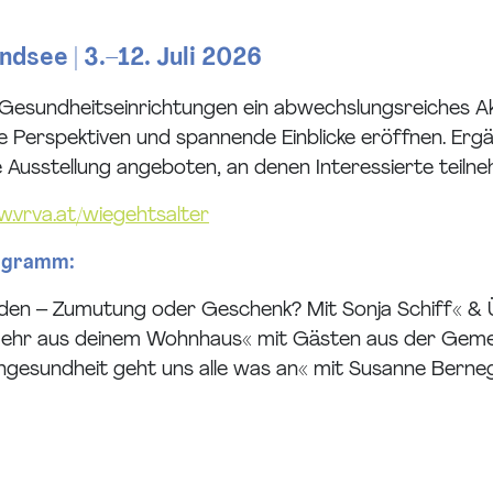
dsee | 3.–12. Juli 2026
d Gesundheitseinrichtungen ein abwechslungsreiches
ue Perspektiven und spannende Einblicke eröffnen. Er
usstellung angeboten, an denen Interessierte teiln
.vrva.at/wiegehtsalter
rogramm:
werden – Zumutung oder Geschenk? Mit Sonja Schiff« 
 mehr aus deinem Wohnhaus« mit Gästen aus der Gemei
engesundheit geht uns alle was an« mit Susanne Berneg